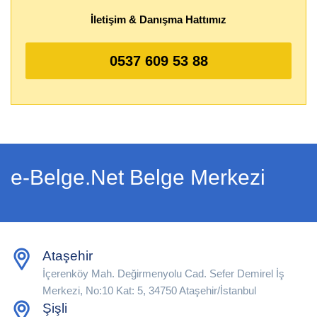
İletişim & Danışma Hattımız
0537 609 53 88
e-Belge.Net Belge Merkezi
Ataşehir
İçerenköy Mah. Değirmenyolu Cad. Sefer Demirel İş
Merkezi, No:10 Kat: 5, 34750 Ataşehir/İstanbul
Şişli